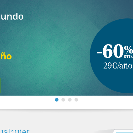
 Mundo
año
ualquier