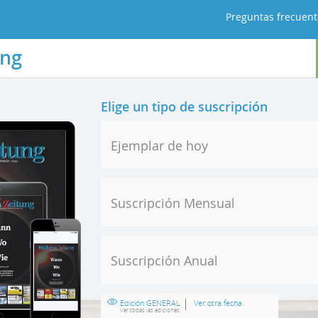
Preguntas frecuent
ung
Elige un tipo de suscripción
Ejemplar de hoy
Suscripción Mensual
Suscripción Anual
Edición GENERAL
Ver otra fecha
Ver todas las ediciones